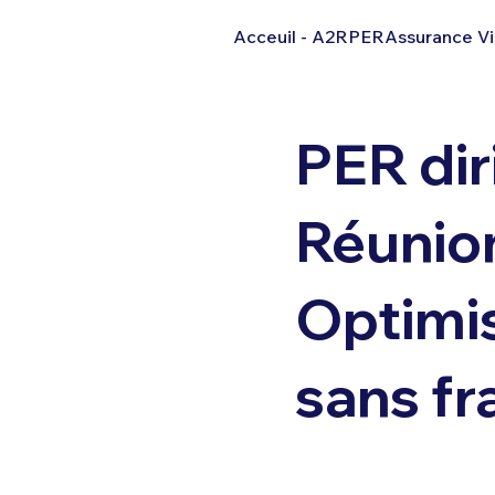
Acceuil - A2R
PER
Assurance V
PER dir
Réunio
Optimis
sans fr