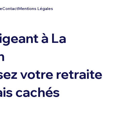
ie
Contact
Mentions Légales
igeant à La
n
ez votre retraite
ais cachés